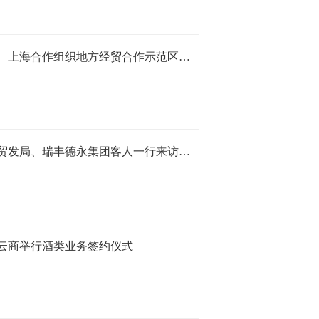
中国—上海合作组织地方经贸合作示范区党工委委员、管委会副主任孟庆胜一行来访国贸云商考察交流
香港贸发局、瑞丰德永集团客人一行来访国贸云商考察交流
云商举行酒类业务签约仪式